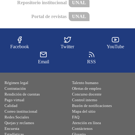
Repositorio institucional
UNAL
Portal de revistas
UNAL
Facebook
Twitter
YouTube
Email
RSS
Régimen legal
Talento humano
Contratación
Ofertas de empleo
Rendición de cuentas
Concurso docente
Pago virtual
Control interno
Calidad
Buzón de notificaciones
Correo institucional
Mapa del sitio
Redes Sociales
FAQ
Quejas y reclamos
Atención en línea
Encuesta
Contáctenos
Estadísticas
Glosario