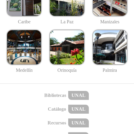
Caribe
La Paz
Manizales
Medellín
Palmira
Orinoquía
Bibliotecas
UNAL
Catálogo
UNAL
Recursos
UNAL