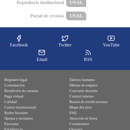
Repositorio institucional
UNAL
Portal de revistas
UNAL
Facebook
Twitter
YouTube
Email
RSS
Régimen legal
Talento humano
Contratación
Ofertas de empleo
Rendición de cuentas
Concurso docente
Pago virtual
Control interno
Calidad
Buzón de notificaciones
Correo institucional
Mapa del sitio
Redes Sociales
FAQ
Quejas y reclamos
Atención en línea
Encuesta
Contáctenos
Estadísticas
Glosario