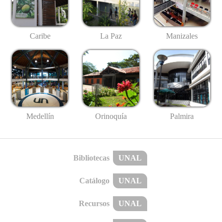
Caribe
La Paz
Manizales
Medellín
Palmira
Orinoquía
Bibliotecas
UNAL
Catálogo
UNAL
Recursos
UNAL