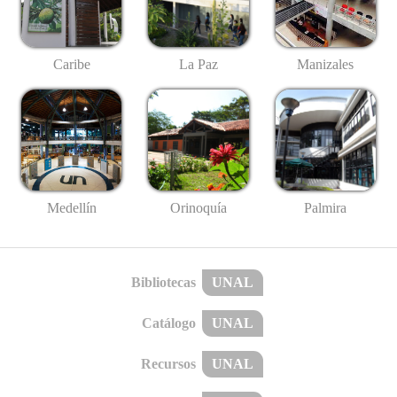
Caribe
La Paz
Manizales
Medellín
Palmira
Orinoquía
Bibliotecas
UNAL
Catálogo
UNAL
Recursos
UNAL