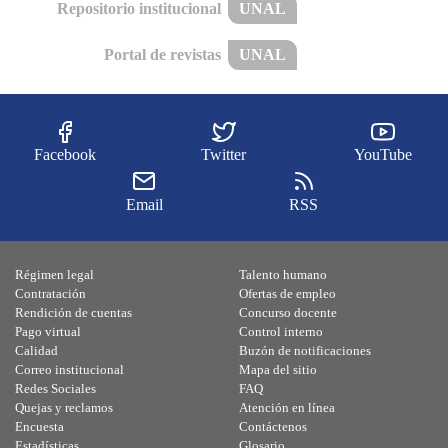
Repositorio institucional
UNAL
Portal de revistas
UNAL
Facebook
Twitter
YouTube
Email
RSS
Régimen legal
Talento humano
Contratación
Ofertas de empleo
Rendición de cuentas
Concurso docente
Pago virtual
Control interno
Calidad
Buzón de notificaciones
Correo institucional
Mapa del sitio
Redes Sociales
FAQ
Quejas y reclamos
Atención en línea
Encuesta
Contáctenos
Estadísticas
Glosario