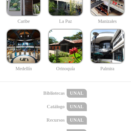
Caribe
La Paz
Manizales
Medellín
Palmira
Orinoquía
Bibliotecas
UNAL
Catálogo
UNAL
Recursos
UNAL