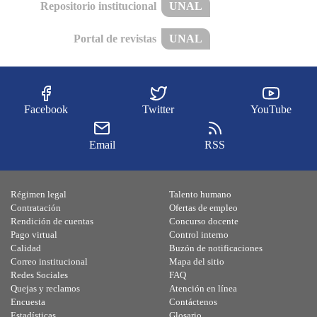
Repositorio institucional
UNAL
Portal de revistas
UNAL
Facebook
Twitter
YouTube
Email
RSS
Régimen legal
Talento humano
Contratación
Ofertas de empleo
Rendición de cuentas
Concurso docente
Pago virtual
Control interno
Calidad
Buzón de notificaciones
Correo institucional
Mapa del sitio
Redes Sociales
FAQ
Quejas y reclamos
Atención en línea
Encuesta
Contáctenos
Estadísticas
Glosario