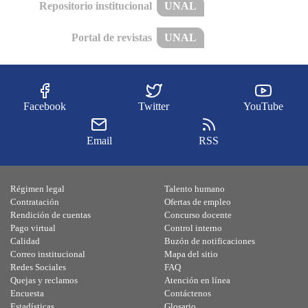
Repositorio institucional
UNAL
Portal de revistas
UNAL
Facebook
Twitter
YouTube
Email
RSS
Régimen legal
Talento humano
Contratación
Ofertas de empleo
Rendición de cuentas
Concurso docente
Pago virtual
Control interno
Calidad
Buzón de notificaciones
Correo institucional
Mapa del sitio
Redes Sociales
FAQ
Quejas y reclamos
Atención en línea
Encuesta
Contáctenos
Estadísticas
Glosario