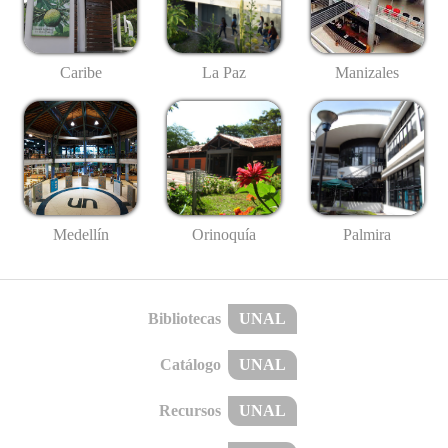
Caribe
La Paz
Manizales
Medellín
Palmira
Orinoquía
Bibliotecas
UNAL
Catálogo
UNAL
Recursos
UNAL