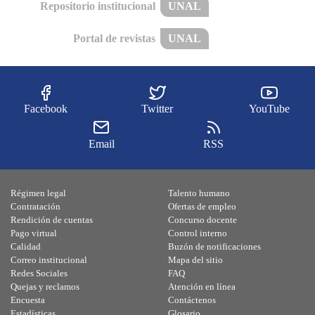
Repositorio institucional
UNAL
Portal de revistas
UNAL
Facebook
Twitter
YouTube
Email
RSS
Régimen legal
Talento humano
Contratación
Ofertas de empleo
Rendición de cuentas
Concurso docente
Pago virtual
Control interno
Calidad
Buzón de notificaciones
Correo institucional
Mapa del sitio
Redes Sociales
FAQ
Quejas y reclamos
Atención en línea
Encuesta
Contáctenos
Estadísticas
Glosario