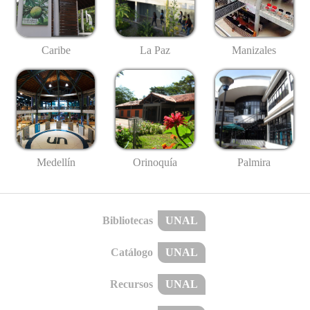
Caribe
La Paz
Manizales
Medellín
Palmira
Orinoquía
Bibliotecas
UNAL
Catálogo
UNAL
Recursos
UNAL