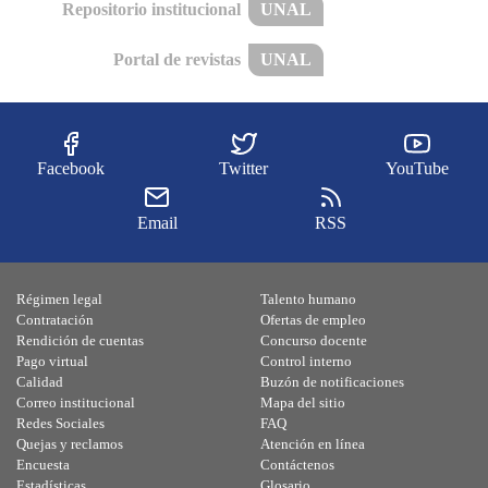
Repositorio institucional
UNAL
Portal de revistas
UNAL
Facebook
Twitter
YouTube
Email
RSS
Régimen legal
Talento humano
Contratación
Ofertas de empleo
Rendición de cuentas
Concurso docente
Pago virtual
Control interno
Calidad
Buzón de notificaciones
Correo institucional
Mapa del sitio
Redes Sociales
FAQ
Quejas y reclamos
Atención en línea
Encuesta
Contáctenos
Estadísticas
Glosario