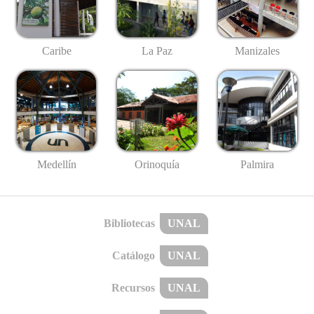
Caribe
La Paz
Manizales
Medellín
Palmira
Orinoquía
Bibliotecas
UNAL
Catálogo
UNAL
Recursos
UNAL