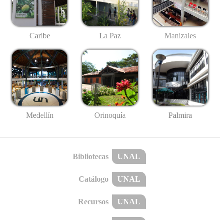
Caribe
La Paz
Manizales
Medellín
Palmira
Orinoquía
Bibliotecas
UNAL
Catálogo
UNAL
Recursos
UNAL