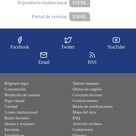
Repositorio institucional
UNAL
Portal de revistas
UNAL
Facebook
Twitter
YouTube
Email
RSS
Régimen legal
Talento humano
Contratación
Ofertas de empleo
Rendición de cuentas
Concurso docente
Pago virtual
Control interno
Calidad
Buzón de notificaciones
Correo institucional
Mapa del sitio
Redes Sociales
FAQ
Quejas y reclamos
Atención en línea
Encuesta
Contáctenos
Estadísticas
Glosario