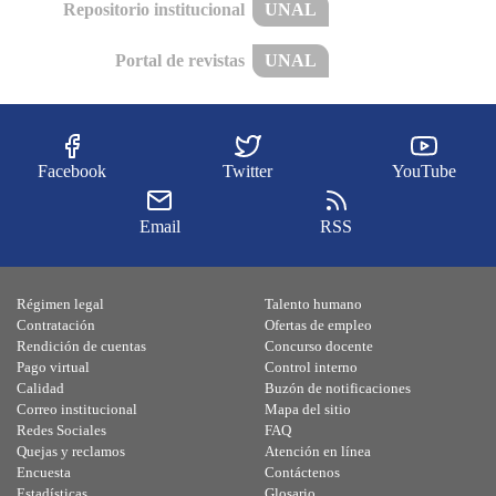
Repositorio institucional
UNAL
Portal de revistas
UNAL
Facebook
Twitter
YouTube
Email
RSS
Régimen legal
Talento humano
Contratación
Ofertas de empleo
Rendición de cuentas
Concurso docente
Pago virtual
Control interno
Calidad
Buzón de notificaciones
Correo institucional
Mapa del sitio
Redes Sociales
FAQ
Quejas y reclamos
Atención en línea
Encuesta
Contáctenos
Estadísticas
Glosario