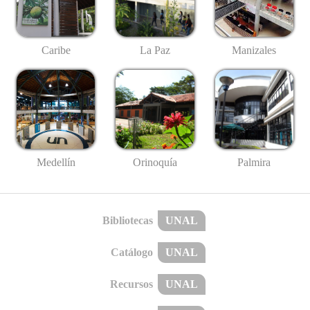
Caribe
La Paz
Manizales
Medellín
Palmira
Orinoquía
Bibliotecas
UNAL
Catálogo
UNAL
Recursos
UNAL