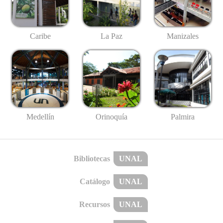
Caribe
La Paz
Manizales
Medellín
Palmira
Orinoquía
Bibliotecas
UNAL
Catálogo
UNAL
Recursos
UNAL