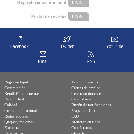
Repositorio institucional
UNAL
Portal de revistas
UNAL
Facebook
Twitter
YouTube
Email
RSS
Régimen legal
Talento humano
Contratación
Ofertas de empleo
Rendición de cuentas
Concurso docente
Pago virtual
Control interno
Calidad
Buzón de notificaciones
Correo institucional
Mapa del sitio
Redes Sociales
FAQ
Quejas y reclamos
Atención en línea
Encuesta
Contáctenos
Estadísticas
Glosario