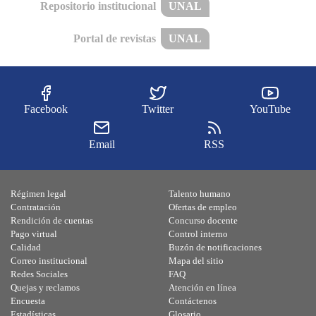
Repositorio institucional
UNAL
Portal de revistas
UNAL
Facebook
Twitter
YouTube
Email
RSS
Régimen legal
Talento humano
Contratación
Ofertas de empleo
Rendición de cuentas
Concurso docente
Pago virtual
Control interno
Calidad
Buzón de notificaciones
Correo institucional
Mapa del sitio
Redes Sociales
FAQ
Quejas y reclamos
Atención en línea
Encuesta
Contáctenos
Estadísticas
Glosario