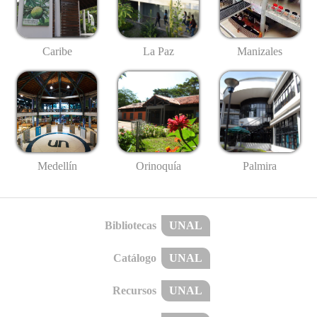
Caribe
La Paz
Manizales
Medellín
Palmira
Orinoquía
Bibliotecas
UNAL
Catálogo
UNAL
Recursos
UNAL