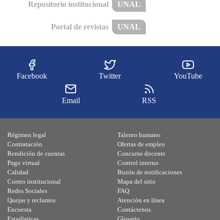
Repositorio institucional
UNAL
Portal de revistas
UNAL
Facebook
Twitter
YouTube
Email
RSS
Régimen legal
Talento humano
Contratación
Ofertas de empleo
Rendición de cuentas
Concurso docente
Pago virtual
Control interno
Calidad
Buzón de notificaciones
Correo institucional
Mapa del sitio
Redes Sociales
FAQ
Quejas y reclamos
Atención en línea
Encuesta
Contáctenos
Estadísticas
Glosario