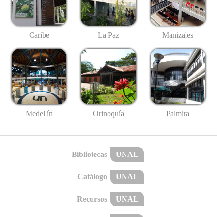
Caribe
La Paz
Manizales
Medellín
Palmira
Orinoquía
Bibliotecas
UNAL
Catálogo
UNAL
Recursos
UNAL