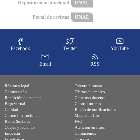
Repositorio institucional
UNAL
Portal de revistas
UNAL
Facebook
Twitter
YouTube
Email
RSS
Régimen legal
Talento humano
Contratación
Ofertas de empleo
Rendición de cuentas
Concurso docente
Pago virtual
Control interno
Calidad
Buzón de notificaciones
Correo institucional
Mapa del sitio
Redes Sociales
FAQ
Quejas y reclamos
Atención en línea
Encuesta
Contáctenos
Estadísticas
Glosario