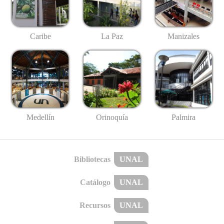
Caribe
La Paz
Manizales
Medellín
Palmira
Orinoquía
Bibliotecas
UNAL
Catálogo
UNAL
Recursos
UNAL