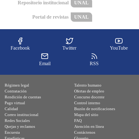
Repositorio institucional
UNAL
Portal de revistas
UNAL
Facebook
Twitter
YouTube
Email
RSS
Régimen legal
Talento humano
Contratación
Ofertas de empleo
Rendición de cuentas
Concurso docente
Pago virtual
Control interno
Calidad
Buzón de notificaciones
Correo institucional
Mapa del sitio
Redes Sociales
FAQ
Quejas y reclamos
Atención en línea
Encuesta
Contáctenos
Estadísticas
Glosario