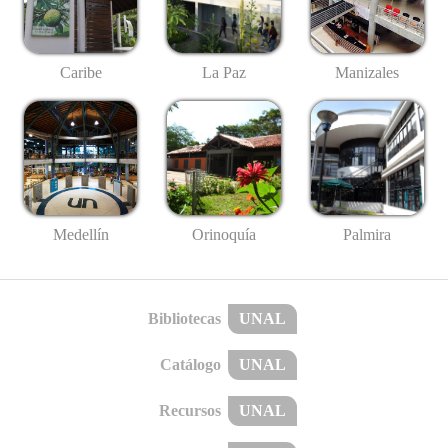
Caribe
La Paz
Manizales
Medellín
Palmira
Orinoquía
Bibliotecas
UNAL
Catálogo
UNAL
Recursos
UNAL