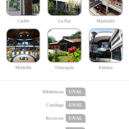
Caribe
La Paz
Manizales
Medellín
Palmira
Orinoquía
Bibliotecas
UNAL
Catálogo
UNAL
Recursos
UNAL