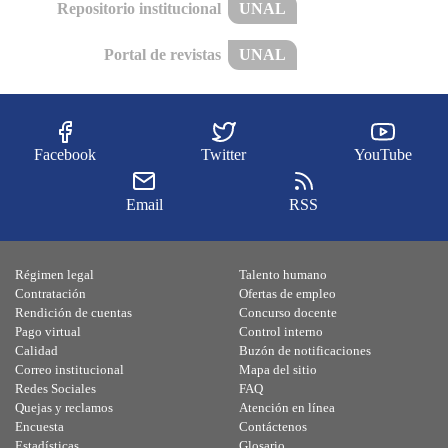
Repositorio institucional
UNAL
Portal de revistas
UNAL
Facebook
Twitter
YouTube
Email
RSS
Régimen legal
Talento humano
Contratación
Ofertas de empleo
Rendición de cuentas
Concurso docente
Pago virtual
Control interno
Calidad
Buzón de notificaciones
Correo institucional
Mapa del sitio
Redes Sociales
FAQ
Quejas y reclamos
Atención en línea
Encuesta
Contáctenos
Estadísticas
Glosario