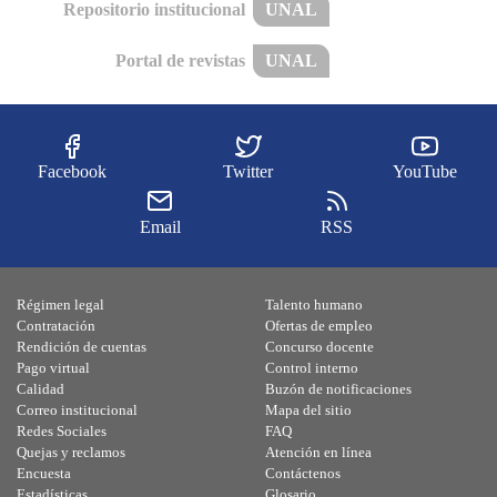
Repositorio institucional
UNAL
Portal de revistas
UNAL
Facebook
Twitter
YouTube
Email
RSS
Régimen legal
Talento humano
Contratación
Ofertas de empleo
Rendición de cuentas
Concurso docente
Pago virtual
Control interno
Calidad
Buzón de notificaciones
Correo institucional
Mapa del sitio
Redes Sociales
FAQ
Quejas y reclamos
Atención en línea
Encuesta
Contáctenos
Estadísticas
Glosario