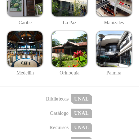
Caribe
La Paz
Manizales
Medellín
Palmira
Orinoquía
Bibliotecas
UNAL
Catálogo
UNAL
Recursos
UNAL