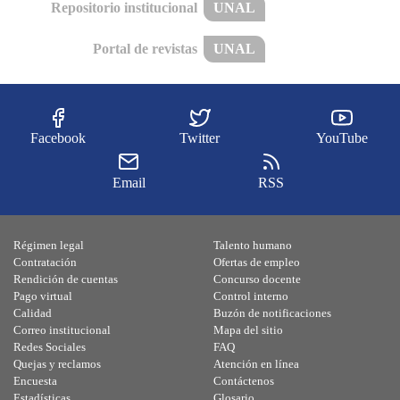
Repositorio institucional
UNAL
Portal de revistas
UNAL
Facebook
Twitter
YouTube
Email
RSS
Régimen legal
Talento humano
Contratación
Ofertas de empleo
Rendición de cuentas
Concurso docente
Pago virtual
Control interno
Calidad
Buzón de notificaciones
Correo institucional
Mapa del sitio
Redes Sociales
FAQ
Quejas y reclamos
Atención en línea
Encuesta
Contáctenos
Estadísticas
Glosario