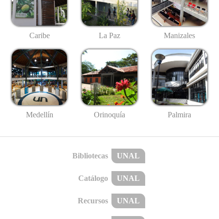
Caribe
La Paz
Manizales
Medellín
Palmira
Orinoquía
Bibliotecas
UNAL
Catálogo
UNAL
Recursos
UNAL