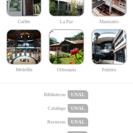
Caribe
La Paz
Manizales
Medellín
Palmira
Orinoquía
Bibliotecas
UNAL
Catálogo
UNAL
Recursos
UNAL