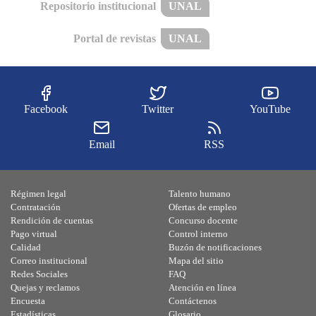
Repositorio institucional
UNAL
Portal de revistas
UNAL
Facebook
Twitter
YouTube
Email
RSS
Régimen legal
Talento humano
Contratación
Ofertas de empleo
Rendición de cuentas
Concurso docente
Pago virtual
Control interno
Calidad
Buzón de notificaciones
Correo institucional
Mapa del sitio
Redes Sociales
FAQ
Quejas y reclamos
Atención en línea
Encuesta
Contáctenos
Estadísticas
Glosario