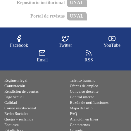
Repositorio institucional
UNAL
Portal de revistas
UNAL
Facebook
Twitter
YouTube
Email
RSS
Régimen legal
Talento humano
Contratación
Ofertas de empleo
Rendición de cuentas
Concurso docente
Pago virtual
Control interno
Calidad
Buzón de notificaciones
Correo institucional
Mapa del sitio
Redes Sociales
FAQ
Quejas y reclamos
Atención en línea
Encuesta
Contáctenos
Estadísticas
Glosario