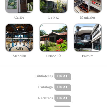
Caribe
La Paz
Manizales
Medellín
Palmira
Orinoquía
Bibliotecas
UNAL
Catálogo
UNAL
Recursos
UNAL