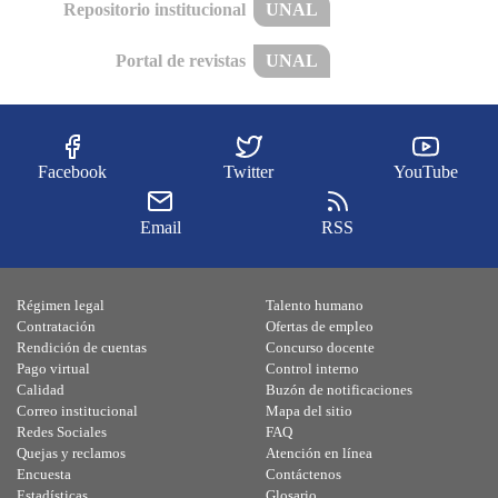
Repositorio institucional
UNAL
Portal de revistas
UNAL
Facebook
Twitter
YouTube
Email
RSS
Régimen legal
Talento humano
Contratación
Ofertas de empleo
Rendición de cuentas
Concurso docente
Pago virtual
Control interno
Calidad
Buzón de notificaciones
Correo institucional
Mapa del sitio
Redes Sociales
FAQ
Quejas y reclamos
Atención en línea
Encuesta
Contáctenos
Estadísticas
Glosario