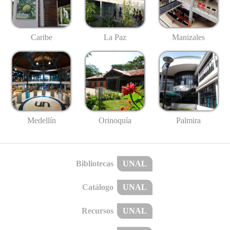
Caribe
La Paz
Manizales
Medellín
Palmira
Orinoquía
Bibliotecas
UNAL
Catálogo
UNAL
Recursos
UNAL