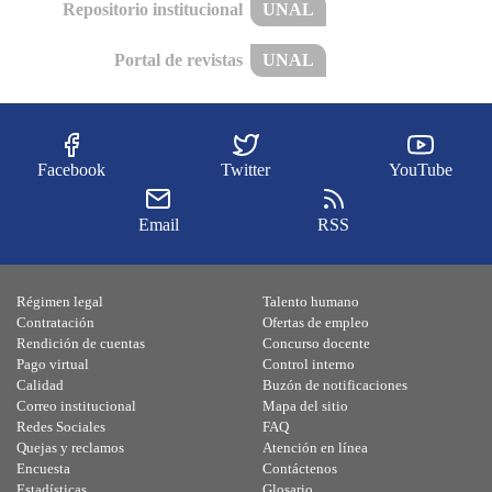
Repositorio institucional
UNAL
Portal de revistas
UNAL
Facebook
Twitter
YouTube
Email
RSS
Régimen legal
Talento humano
Contratación
Ofertas de empleo
Rendición de cuentas
Concurso docente
Pago virtual
Control interno
Calidad
Buzón de notificaciones
Correo institucional
Mapa del sitio
Redes Sociales
FAQ
Quejas y reclamos
Atención en línea
Encuesta
Contáctenos
Estadísticas
Glosario