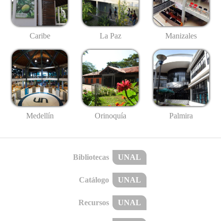
Caribe
La Paz
Manizales
Medellín
Palmira
Orinoquía
Bibliotecas
UNAL
Catálogo
UNAL
Recursos
UNAL