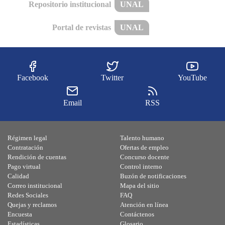
Repositorio institucional
UNAL
Portal de revistas
UNAL
Facebook
Twitter
YouTube
Email
RSS
Régimen legal
Talento humano
Contratación
Ofertas de empleo
Rendición de cuentas
Concurso docente
Pago virtual
Control interno
Calidad
Buzón de notificaciones
Correo institucional
Mapa del sitio
Redes Sociales
FAQ
Quejas y reclamos
Atención en línea
Encuesta
Contáctenos
Estadísticas
Glosario