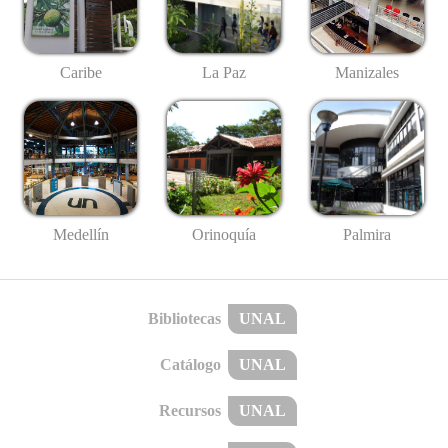
Caribe
La Paz
Manizales
Medellín
Palmira
Orinoquía
Bibliotecas
UNAL
Catálogo
UNAL
Recursos
UNAL