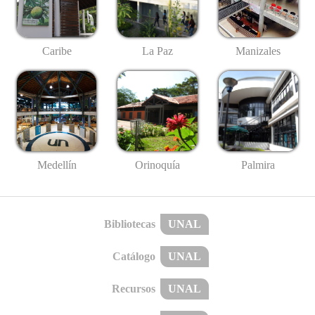
Caribe
La Paz
Manizales
Medellín
Palmira
Orinoquía
Bibliotecas
UNAL
Catálogo
UNAL
Recursos
UNAL