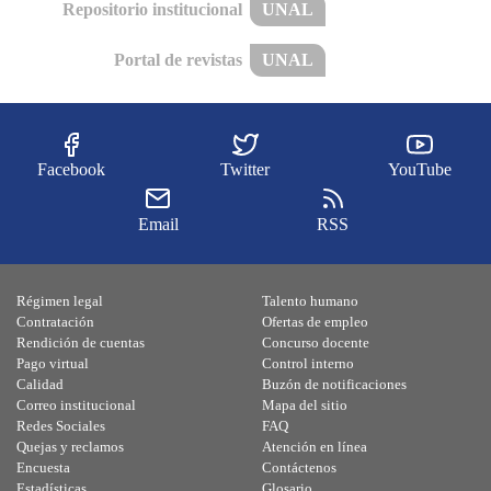
Repositorio institucional
UNAL
Portal de revistas
UNAL
Facebook
Twitter
YouTube
Email
RSS
Régimen legal
Talento humano
Contratación
Ofertas de empleo
Rendición de cuentas
Concurso docente
Pago virtual
Control interno
Calidad
Buzón de notificaciones
Correo institucional
Mapa del sitio
Redes Sociales
FAQ
Quejas y reclamos
Atención en línea
Encuesta
Contáctenos
Estadísticas
Glosario