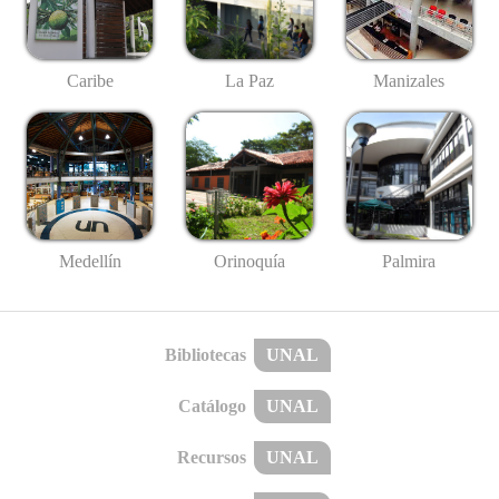
Caribe
La Paz
Manizales
Medellín
Palmira
Orinoquía
Bibliotecas
UNAL
Catálogo
UNAL
Recursos
UNAL