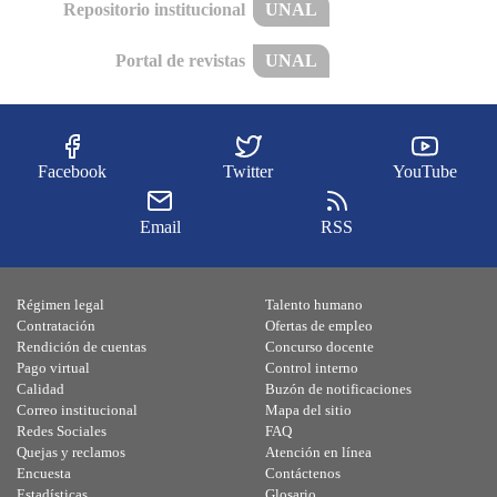
Repositorio institucional
UNAL
Portal de revistas
UNAL
Facebook
Twitter
YouTube
Email
RSS
Régimen legal
Talento humano
Contratación
Ofertas de empleo
Rendición de cuentas
Concurso docente
Pago virtual
Control interno
Calidad
Buzón de notificaciones
Correo institucional
Mapa del sitio
Redes Sociales
FAQ
Quejas y reclamos
Atención en línea
Encuesta
Contáctenos
Estadísticas
Glosario