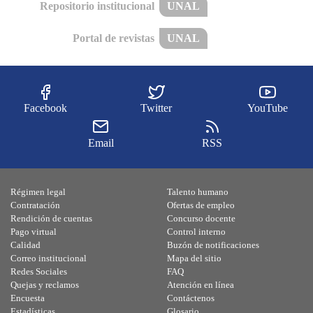
Repositorio institucional
UNAL
Portal de revistas
UNAL
Facebook
Twitter
YouTube
Email
RSS
Régimen legal
Talento humano
Contratación
Ofertas de empleo
Rendición de cuentas
Concurso docente
Pago virtual
Control interno
Calidad
Buzón de notificaciones
Correo institucional
Mapa del sitio
Redes Sociales
FAQ
Quejas y reclamos
Atención en línea
Encuesta
Contáctenos
Estadísticas
Glosario