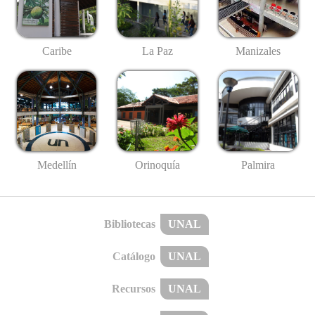
Caribe
La Paz
Manizales
Medellín
Palmira
Orinoquía
Bibliotecas
UNAL
Catálogo
UNAL
Recursos
UNAL