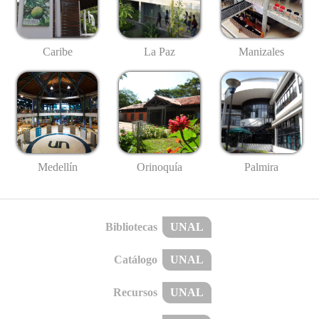
Caribe
La Paz
Manizales
Medellín
Palmira
Orinoquía
Bibliotecas
UNAL
Catálogo
UNAL
Recursos
UNAL