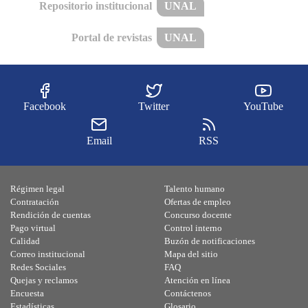
Repositorio institucional
UNAL
Portal de revistas
UNAL
Facebook
Twitter
YouTube
Email
RSS
Régimen legal
Talento humano
Contratación
Ofertas de empleo
Rendición de cuentas
Concurso docente
Pago virtual
Control interno
Calidad
Buzón de notificaciones
Correo institucional
Mapa del sitio
Redes Sociales
FAQ
Quejas y reclamos
Atención en línea
Encuesta
Contáctenos
Estadísticas
Glosario