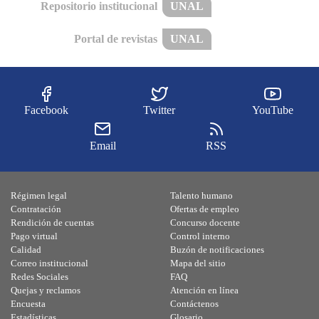
Repositorio institucional
UNAL
Portal de revistas
UNAL
Facebook
Twitter
YouTube
Email
RSS
Régimen legal
Talento humano
Contratación
Ofertas de empleo
Rendición de cuentas
Concurso docente
Pago virtual
Control interno
Calidad
Buzón de notificaciones
Correo institucional
Mapa del sitio
Redes Sociales
FAQ
Quejas y reclamos
Atención en línea
Encuesta
Contáctenos
Estadísticas
Glosario