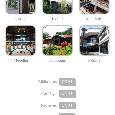
Caribe
La Paz
Manizales
Medellín
Palmira
Orinoquía
Bibliotecas
UNAL
Catálogo
UNAL
Recursos
UNAL