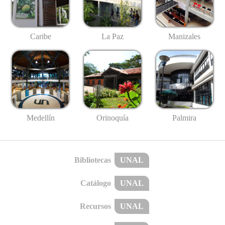
Caribe
La Paz
Manizales
Medellín
Palmira
Orinoquía
Bibliotecas
UNAL
Catálogo
UNAL
Recursos
UNAL