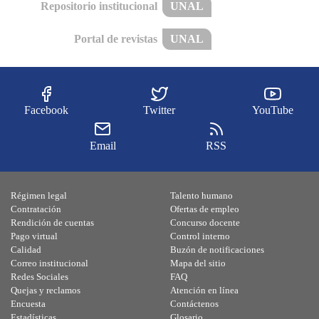
Repositorio institucional
UNAL
Portal de revistas
UNAL
Facebook
Twitter
YouTube
Email
RSS
Régimen legal
Talento humano
Contratación
Ofertas de empleo
Rendición de cuentas
Concurso docente
Pago virtual
Control interno
Calidad
Buzón de notificaciones
Correo institucional
Mapa del sitio
Redes Sociales
FAQ
Quejas y reclamos
Atención en línea
Encuesta
Contáctenos
Estadísticas
Glosario