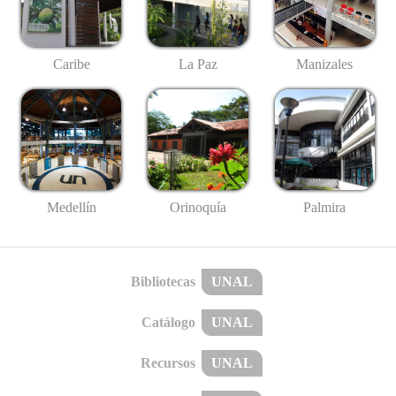
Caribe
La Paz
Manizales
Medellín
Palmira
Orinoquía
Bibliotecas
UNAL
Catálogo
UNAL
Recursos
UNAL