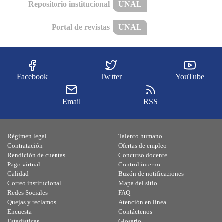
Repositorio institucional
UNAL
Portal de revistas
UNAL
Facebook
Twitter
YouTube
Email
RSS
Régimen legal
Talento humano
Contratación
Ofertas de empleo
Rendición de cuentas
Concurso docente
Pago virtual
Control interno
Calidad
Buzón de notificaciones
Correo institucional
Mapa del sitio
Redes Sociales
FAQ
Quejas y reclamos
Atención en línea
Encuesta
Contáctenos
Estadísticas
Glosario