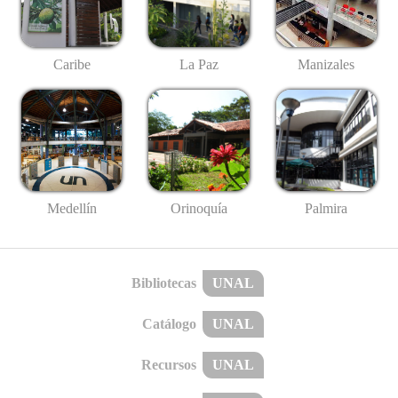
Caribe
La Paz
Manizales
Medellín
Palmira
Orinoquía
Bibliotecas
UNAL
Catálogo
UNAL
Recursos
UNAL