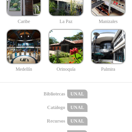
Caribe
La Paz
Manizales
Medellín
Palmira
Orinoquía
Bibliotecas
UNAL
Catálogo
UNAL
Recursos
UNAL