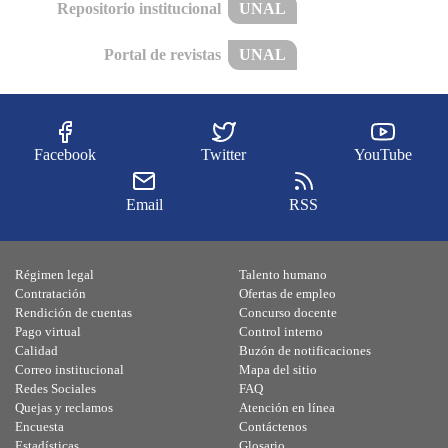
Repositorio institucional
UNAL
Portal de revistas
UNAL
Facebook
Twitter
YouTube
Email
RSS
Régimen legal
Talento humano
Contratación
Ofertas de empleo
Rendición de cuentas
Concurso docente
Pago virtual
Control interno
Calidad
Buzón de notificaciones
Correo institucional
Mapa del sitio
Redes Sociales
FAQ
Quejas y reclamos
Atención en línea
Encuesta
Contáctenos
Estadísticas
Glosario