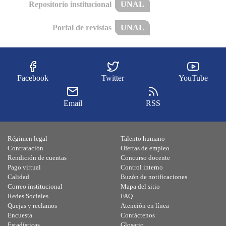
Repositorio institucional
UNAL
Portal de revistas
UNAL
Facebook
Twitter
YouTube
Email
RSS
Régimen legal
Talento humano
Contratación
Ofertas de empleo
Rendición de cuentas
Concurso docente
Pago virtual
Control interno
Calidad
Buzón de notificaciones
Correo institucional
Mapa del sitio
Redes Sociales
FAQ
Quejas y reclamos
Atención en línea
Encuesta
Contáctenos
Estadísticas
Glosario