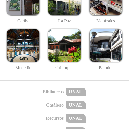
Caribe
La Paz
Manizales
Medellín
Palmira
Orinoquía
Bibliotecas
UNAL
Catálogo
UNAL
Recursos
UNAL