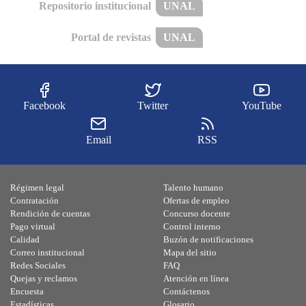
Repositorio institucional
UNAL
Portal de revistas
UNAL
Facebook
Twitter
YouTube
Email
RSS
Régimen legal
Talento humano
Contratación
Ofertas de empleo
Rendición de cuentas
Concurso docente
Pago virtual
Control interno
Calidad
Buzón de notificaciones
Correo institucional
Mapa del sitio
Redes Sociales
FAQ
Quejas y reclamos
Atención en línea
Encuesta
Contáctenos
Estadísticas
Glosario