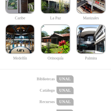
Caribe
La Paz
Manizales
Medellín
Palmira
Orinoquía
Bibliotecas
UNAL
Catálogo
UNAL
Recursos
UNAL