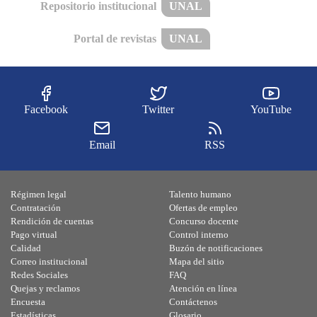
Repositorio institucional
UNAL
Portal de revistas
UNAL
Facebook
Twitter
YouTube
Email
RSS
Régimen legal
Talento humano
Contratación
Ofertas de empleo
Rendición de cuentas
Concurso docente
Pago virtual
Control interno
Calidad
Buzón de notificaciones
Correo institucional
Mapa del sitio
Redes Sociales
FAQ
Quejas y reclamos
Atención en línea
Encuesta
Contáctenos
Estadísticas
Glosario