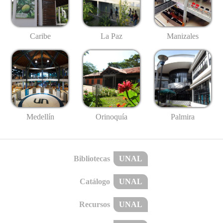
Caribe
La Paz
Manizales
Medellín
Palmira
Orinoquía
Bibliotecas
UNAL
Catálogo
UNAL
Recursos
UNAL