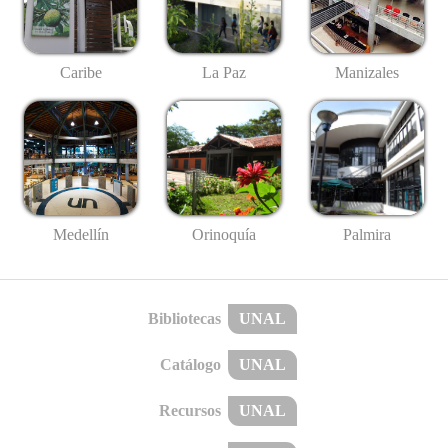
Caribe
La Paz
Manizales
Medellín
Palmira
Orinoquía
Bibliotecas
UNAL
Catálogo
UNAL
Recursos
UNAL