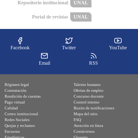
Repositorio institucional
UNAL
Portal de revistas
UNAL
Facebook
Twitter
YouTube
Email
RSS
Régimen legal
Talento humano
Contratación
Ofertas de empleo
Rendición de cuentas
Concurso docente
Pago virtual
Control interno
Calidad
Buzón de notificaciones
Correo institucional
Mapa del sitio
Redes Sociales
FAQ
Quejas y reclamos
Atención en línea
Encuesta
Contáctenos
Estadísticas
Glosario