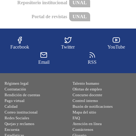
Repositorio institucional
UNAL
Portal de revistas
UNAL
Facebook
Twitter
YouTube
Email
RSS
Régimen legal
Talento humano
Contratación
Ofertas de empleo
Rendición de cuentas
Concurso docente
Pago virtual
Control interno
Calidad
Buzón de notificaciones
Correo institucional
Mapa del sitio
Redes Sociales
FAQ
Quejas y reclamos
Atención en línea
Encuesta
Contáctenos
Estadísticas
Glosario