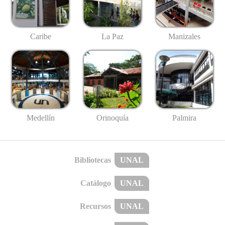
Caribe
La Paz
Manizales
Medellín
Palmira
Orinoquía
Bibliotecas
UNAL
Catálogo
UNAL
Recursos
UNAL