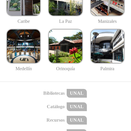
Caribe
La Paz
Manizales
Medellín
Palmira
Orinoquía
Bibliotecas
UNAL
Catálogo
UNAL
Recursos
UNAL