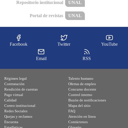
Repositorio institucional
UNAL
Portal de revistas
UNAL
Facebook
Twitter
YouTube
Email
RSS
Régimen legal
Talento humano
Contratación
Ofertas de empleo
Rendición de cuentas
Concurso docente
Pago virtual
Control interno
Calidad
Buzón de notificaciones
Correo institucional
Mapa del sitio
Redes Sociales
FAQ
Quejas y reclamos
Atención en línea
Encuesta
Contáctenos
Estadísticas
Glosario