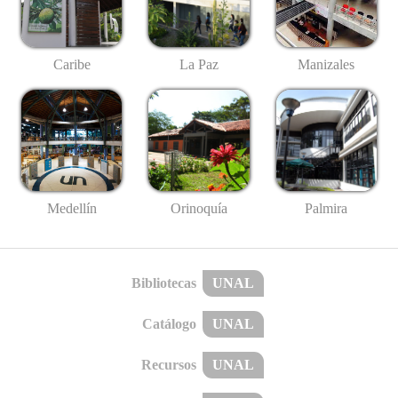
Caribe
La Paz
Manizales
Medellín
Palmira
Orinoquía
Bibliotecas
UNAL
Catálogo
UNAL
Recursos
UNAL