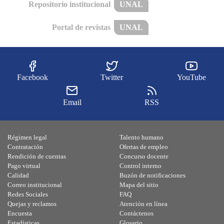
Repositorio institucional
UNAL
Portal de revistas
UNAL
Facebook
Twitter
YouTube
Email
RSS
Régimen legal
Talento humano
Contratación
Ofertas de empleo
Rendición de cuentas
Concurso docente
Pago virtual
Control interno
Calidad
Buzón de notificaciones
Correo institucional
Mapa del sitio
Redes Sociales
FAQ
Quejas y reclamos
Atención en línea
Encuesta
Contáctenos
Estadísticas
Glosario