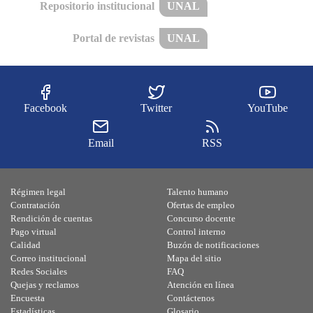
Repositorio institucional
UNAL
Portal de revistas
UNAL
Facebook
Twitter
YouTube
Email
RSS
Régimen legal
Talento humano
Contratación
Ofertas de empleo
Rendición de cuentas
Concurso docente
Pago virtual
Control interno
Calidad
Buzón de notificaciones
Correo institucional
Mapa del sitio
Redes Sociales
FAQ
Quejas y reclamos
Atención en línea
Encuesta
Contáctenos
Estadísticas
Glosario