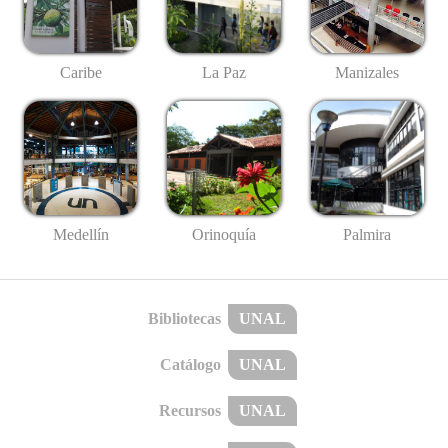
Caribe
La Paz
Manizales
Medellín
Palmira
Orinoquía
Bibliotecas
UNAL
Catálogo
UNAL
Recursos
UNAL