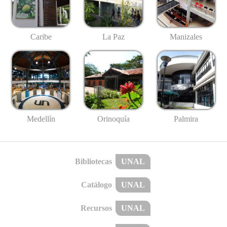
Caribe
La Paz
Manizales
Medellín
Palmira
Orinoquía
Bibliotecas
UNAL
Catálogo
UNAL
Recursos
UNAL