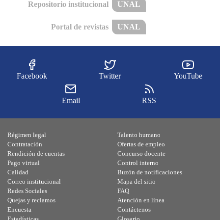
Repositorio institucional
UNAL
Portal de revistas
UNAL
Facebook
Twitter
YouTube
Email
RSS
Régimen legal
Talento humano
Contratación
Ofertas de empleo
Rendición de cuentas
Concurso docente
Pago virtual
Control interno
Calidad
Buzón de notificaciones
Correo institucional
Mapa del sitio
Redes Sociales
FAQ
Quejas y reclamos
Atención en línea
Encuesta
Contáctenos
Estadísticas
Glosario