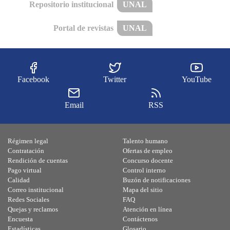
Repositorio institucional
UNAL
Portal de revistas
UNAL
Facebook
Twitter
YouTube
Email
RSS
Régimen legal
Talento humano
Contratación
Ofertas de empleo
Rendición de cuentas
Concurso docente
Pago virtual
Control interno
Calidad
Buzón de notificaciones
Correo institucional
Mapa del sitio
Redes Sociales
FAQ
Quejas y reclamos
Atención en línea
Encuesta
Contáctenos
Estadísticas
Glosario