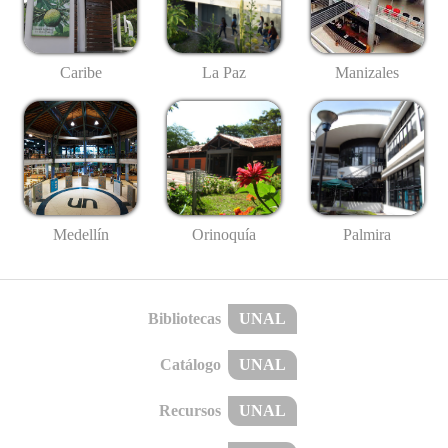
Caribe
La Paz
Manizales
Medellín
Palmira
Orinoquía
Bibliotecas
UNAL
Catálogo
UNAL
Recursos
UNAL