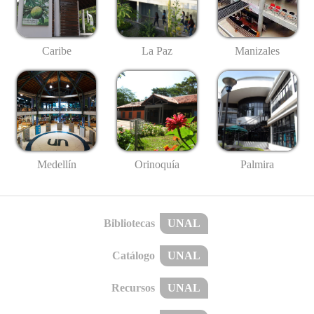
Caribe
La Paz
Manizales
Medellín
Palmira
Orinoquía
Bibliotecas
UNAL
Catálogo
UNAL
Recursos
UNAL