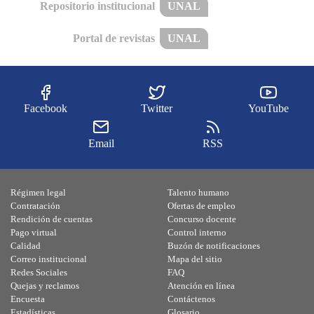
Repositorio institucional
UNAL
Portal de revistas
UNAL
Facebook
Twitter
YouTube
Email
RSS
Régimen legal
Talento humano
Contratación
Ofertas de empleo
Rendición de cuentas
Concurso docente
Pago virtual
Control interno
Calidad
Buzón de notificaciones
Correo institucional
Mapa del sitio
Redes Sociales
FAQ
Quejas y reclamos
Atención en línea
Encuesta
Contáctenos
Estadísticas
Glosario