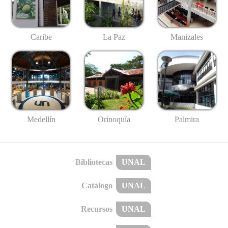
Caribe
La Paz
Manizales
Medellín
Palmira
Orinoquía
Bibliotecas
UNAL
Catálogo
UNAL
Recursos
UNAL