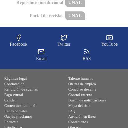
Repositorio institucional
UNAL
Portal de revistas
UNAL
Facebook
Twitter
YouTube
Email
RSS
Régimen legal
Talento humano
Contratación
Ofertas de empleo
Rendición de cuentas
Concurso docente
Pago virtual
Control interno
Calidad
Buzón de notificaciones
Correo institucional
Mapa del sitio
Redes Sociales
FAQ
Quejas y reclamos
Atención en línea
Encuesta
Contáctenos
Estadísticas
Glosario