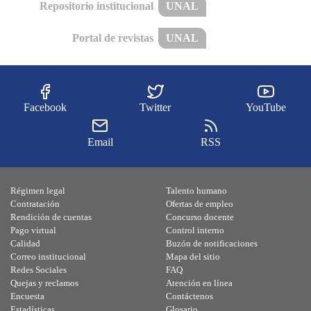
Repositorio institucional
UNAL
Portal de revistas
UNAL
Facebook
Twitter
YouTube
Email
RSS
Régimen legal
Talento humano
Contratación
Ofertas de empleo
Rendición de cuentas
Concurso docente
Pago virtual
Control interno
Calidad
Buzón de notificaciones
Correo institucional
Mapa del sitio
Redes Sociales
FAQ
Quejas y reclamos
Atención en línea
Encuesta
Contáctenos
Estadísticas
Glosario