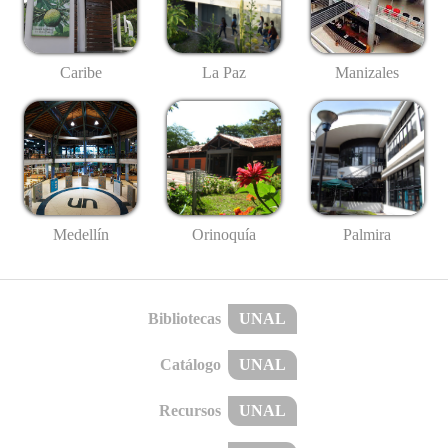
Caribe
La Paz
Manizales
Medellín
Palmira
Orinoquía
Bibliotecas
UNAL
Catálogo
UNAL
Recursos
UNAL