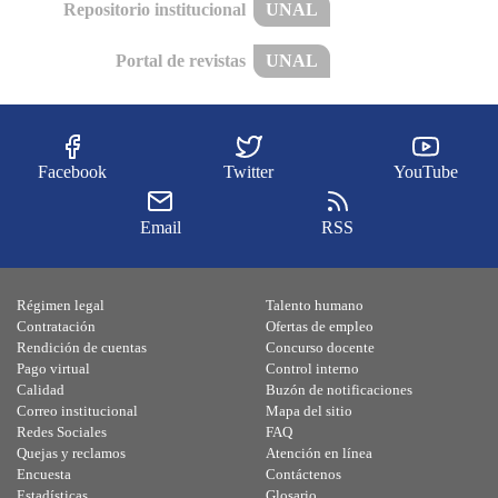
Repositorio institucional
UNAL
Portal de revistas
UNAL
Facebook
Twitter
YouTube
Email
RSS
Régimen legal
Talento humano
Contratación
Ofertas de empleo
Rendición de cuentas
Concurso docente
Pago virtual
Control interno
Calidad
Buzón de notificaciones
Correo institucional
Mapa del sitio
Redes Sociales
FAQ
Quejas y reclamos
Atención en línea
Encuesta
Contáctenos
Estadísticas
Glosario