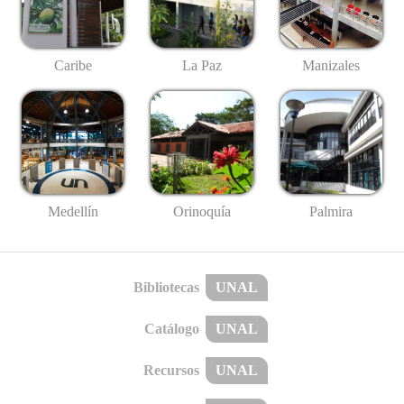
Caribe
La Paz
Manizales
Medellín
Palmira
Orinoquía
Bibliotecas
UNAL
Catálogo
UNAL
Recursos
UNAL