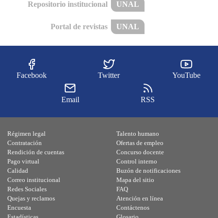
Repositorio institucional
UNAL
Portal de revistas
UNAL
Facebook
Twitter
YouTube
Email
RSS
Régimen legal
Talento humano
Contratación
Ofertas de empleo
Rendición de cuentas
Concurso docente
Pago virtual
Control interno
Calidad
Buzón de notificaciones
Correo institucional
Mapa del sitio
Redes Sociales
FAQ
Quejas y reclamos
Atención en línea
Encuesta
Contáctenos
Estadísticas
Glosario