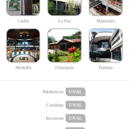
Caribe
La Paz
Manizales
Medellín
Palmira
Orinoquía
Bibliotecas
UNAL
Catálogo
UNAL
Recursos
UNAL