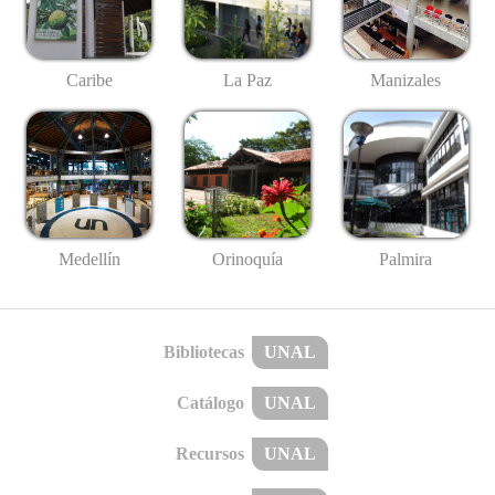
Caribe
La Paz
Manizales
Medellín
Palmira
Orinoquía
Bibliotecas
UNAL
Catálogo
UNAL
Recursos
UNAL