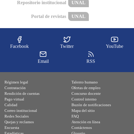
Repositorio institucional
UNAL
Portal de revistas
UNAL
Facebook
Twitter
YouTube
Email
RSS
Régimen legal
Talento humano
Contratación
Ofertas de empleo
Rendición de cuentas
Concurso docente
Pago virtual
Control interno
Calidad
Buzón de notificaciones
Correo institucional
Mapa del sitio
Redes Sociales
FAQ
Quejas y reclamos
Atención en línea
Encuesta
Contáctenos
Estadísticas
Glosario