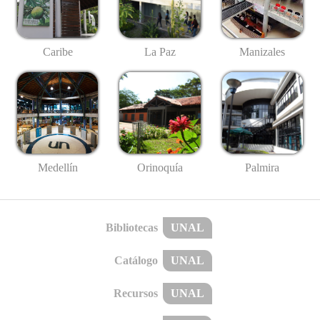
Caribe
La Paz
Manizales
Medellín
Palmira
Orinoquía
Bibliotecas
UNAL
Catálogo
UNAL
Recursos
UNAL