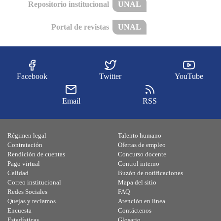
Repositorio institucional
UNAL
Portal de revistas
UNAL
Facebook
Twitter
YouTube
Email
RSS
Régimen legal
Talento humano
Contratación
Ofertas de empleo
Rendición de cuentas
Concurso docente
Pago virtual
Control interno
Calidad
Buzón de notificaciones
Correo institucional
Mapa del sitio
Redes Sociales
FAQ
Quejas y reclamos
Atención en línea
Encuesta
Contáctenos
Estadísticas
Glosario