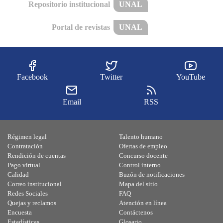
Repositorio institucional
UNAL
Portal de revistas
UNAL
Facebook
Twitter
YouTube
Email
RSS
Régimen legal
Talento humano
Contratación
Ofertas de empleo
Rendición de cuentas
Concurso docente
Pago virtual
Control interno
Calidad
Buzón de notificaciones
Correo institucional
Mapa del sitio
Redes Sociales
FAQ
Quejas y reclamos
Atención en línea
Encuesta
Contáctenos
Estadísticas
Glosario