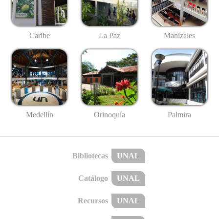
Caribe
La Paz
Manizales
Medellín
Palmira
Orinoquía
Bibliotecas
UNAL
Catálogo
UNAL
Recursos
UNAL