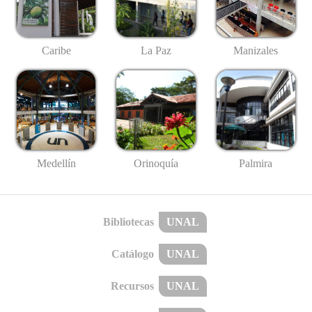
Caribe
La Paz
Manizales
Medellín
Palmira
Orinoquía
Bibliotecas
UNAL
Catálogo
UNAL
Recursos
UNAL