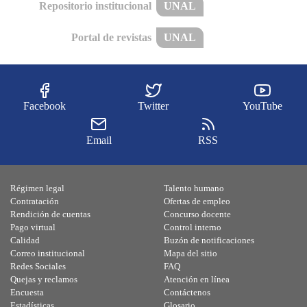
Repositorio institucional
UNAL
Portal de revistas
UNAL
Facebook
Twitter
YouTube
Email
RSS
Régimen legal
Talento humano
Contratación
Ofertas de empleo
Rendición de cuentas
Concurso docente
Pago virtual
Control interno
Calidad
Buzón de notificaciones
Correo institucional
Mapa del sitio
Redes Sociales
FAQ
Quejas y reclamos
Atención en línea
Encuesta
Contáctenos
Estadísticas
Glosario